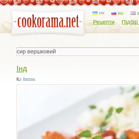
укр
рус
Рецепти
Підбір
Інд
Випічка
,