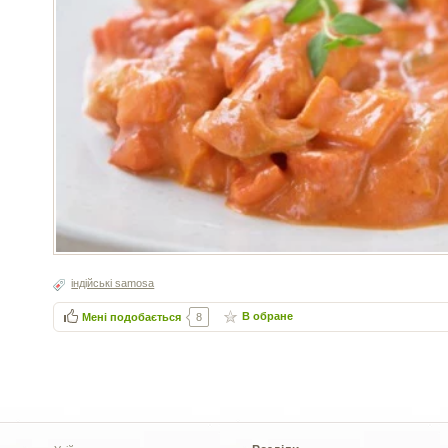
індійські samosa
В обране
Мені подобається
8