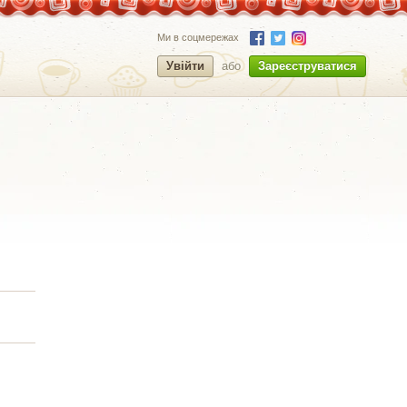
Ми в соцмережах
Увійти
або
Зареєструватися