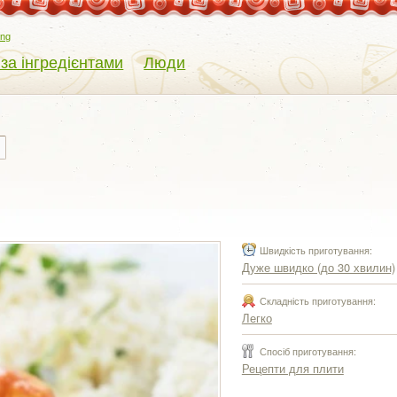
eng
 за інгредієнтами
Люди
Швидкість приготування:
Дуже швидко (до 30 хвилин)
Складність приготування:
Легко
Спосіб приготування:
Рецепти для плити