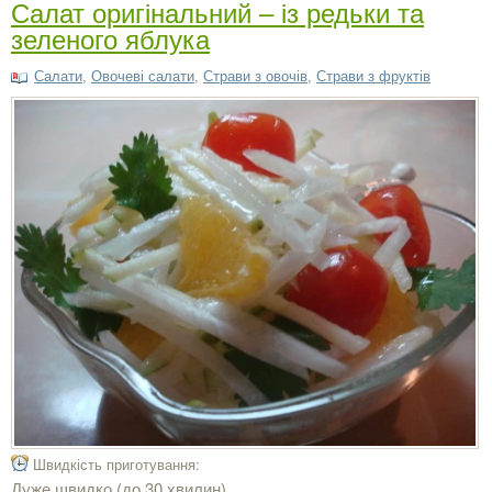
Салат оригінальний – із редьки та
зеленого яблука
Салати
,
Овочеві салати
,
Страви з овочів
,
Страви з фруктів
Швидкість приготування:
Дуже швидко (до 30 хвилин)