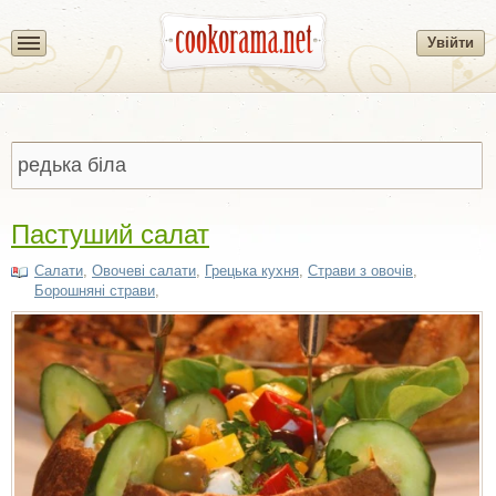
Увійти
Пастуший салат
Салати
,
Овочеві салати
,
Грецька кухня
,
Страви з овочів
,
Борошняні страви
,