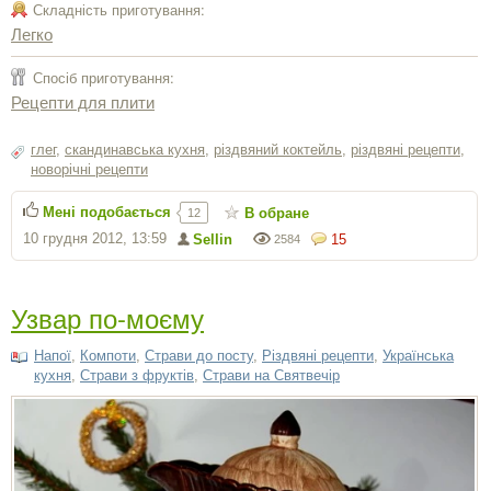
Складність приготування:
Легко
Спосіб приготування:
Рецепти для плити
глег
,
скандинавська кухня
,
різдвяний коктейль
,
різдвяні рецепти
,
новорічні рецепти
Мені подобається
В обране
12
10 грудня 2012, 13:59
Sellin
15
2584
Узвар по-моєму
Напої
,
Компоти
,
Страви до посту
,
Різдвяні рецепти
,
Українська
кухня
,
Страви з фруктів
,
Страви на Святвечір