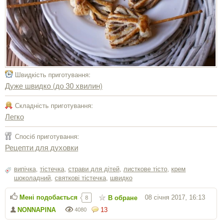
Швидкість приготування:
Дуже швидко (до 30 хвилин)
Складність приготування:
Легко
Спосіб приготування:
Рецепти для духовки
випічка
,
тістечка
,
страви для дітей
,
листкове тісто
,
крем
шоколадний
,
святкові тістечка
,
швидко
Мені подобається
08 січня 2017, 16:13
В обране
8
NONNAPINA
13
4080