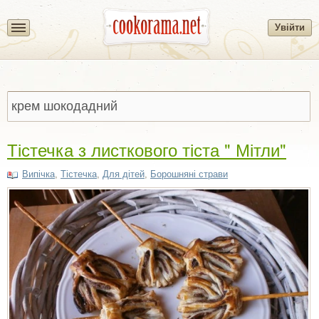
Увійти
Тістечка з листкового тіста " Мітли"
Випічка
,
Тістечка
,
Для дітей
,
Борошняні страви