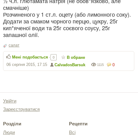
½ ч.л. глютамата натрія (не обов*язково, але
смачніше)
Розчиненого у 1 ст.л. оцету (або лимонного соку).
Додати за смаком чорного перцю, цукру, 25г
кип*яченої води та 25г соєвого соусу, 25г
запашної олії.
салат
Мені подобається
В обране
0
06 серпня 2015, 17:15
CalvadosBarsuk
0
1115
Увійти
Зареєструватися
Розділи
Рецепти
Люди
Всі