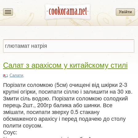
Увійти
Салат з арахісом у китайскому стилі
Салати
,
Порізати соломкою (5см) очищені від шкірки 2-3
крупні огірки, посипати сіллю і залишити на 30 хв.
Змити сіль водою. Порізати соломкою солодкий
перець 2шт., 200гр балика або шинки. Все
змішати, посипати зверху 0.5 стакану
обсмаженого арахісу і перед подачею до столу
полити соусом.
Соус: