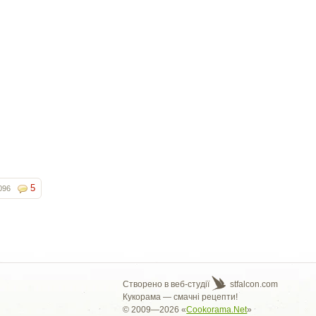
5
096
Створено в веб-студії
stfalcon.com
Кукорама — смачні рецепти!
© 2009—2026 «
Cookorama.Net
»