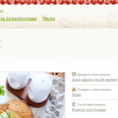
eng
 за інгредієнтами
Люди
Швидкість приготування:
Дуже швидко (до 30 хвилин)
Складність приготування:
Легко
Спосіб приготування:
Рецепти для духовки