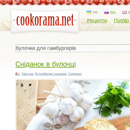
укр
рус
Рецепти
Підбір
Сніданок в булочці
Закуски
,
Бутерброди і канапки
,
Сніданки
,