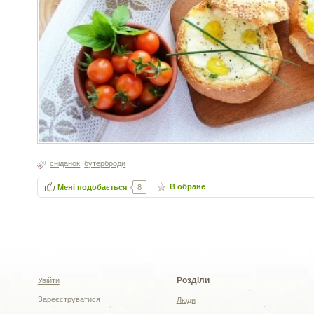
сніданок
,
бутерброди
В обране
Мені подобається
8
Розділи
Увійти
Зареєструватися
Люди