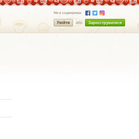
Ми в соцмережах
Увійти
або
Зареєструватися