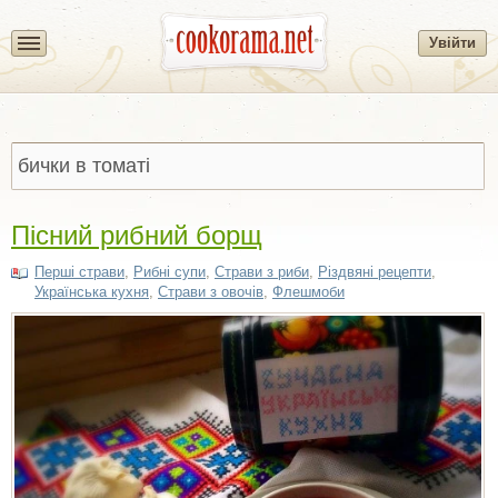
Увійти
Пісний рибний борщ
Перші страви
,
Рибні супи
,
Страви з риби
,
Різдвяні рецепти
,
Українська кухня
,
Страви з овочів
,
Флешмоби