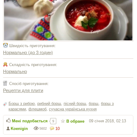
Швидкість приготування:
Нормально (до 3 годин)
Складність приготування:
Нормально
Спосіб приготування:
Рецепти для плити
Борщ з рибою
,
рибний борщ
,
пісний борщ
,
борщ
,
борщ з
карасями
,
флешмоб
,
сучасна українська кухня
Мені подобається
09 січня 2018, 02:13
В обране
9
Koenigin
10
5602