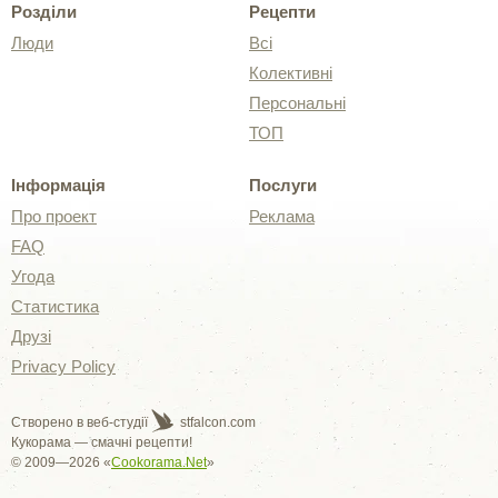
Розділи
Рецепти
Люди
Всі
Колективні
Персональні
ТОП
Інформація
Послуги
Про проект
Реклама
FAQ
Угода
Статистика
Друзі
Privacy Policy
Створено в веб-студії
stfalcon.com
Кукорама — смачні рецепти!
© 2009—2026 «
Cookorama.Net
»