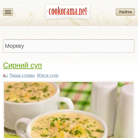
Увійти
Сирний суп
Перші страви
,
М'ясні супи
,