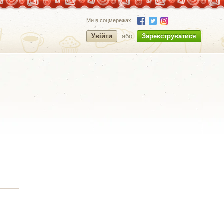
Ми в соцмережах
Увійти
або
Зареєструватися