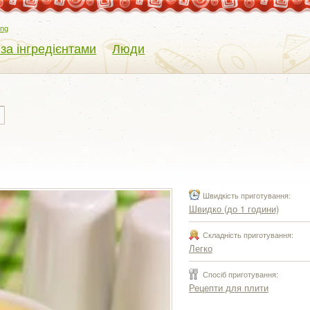
eng
 за інгредієнтами
Люди
Швидкість приготування:
Швидко (до 1 години)
Складність приготування:
Легко
Спосіб приготування:
Рецепти для плити