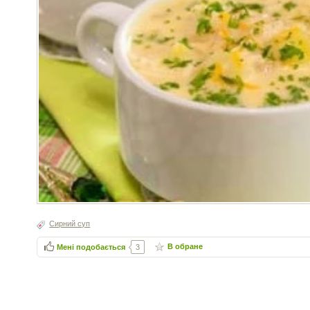
Сирний суп
В обране
Мені подобається
3