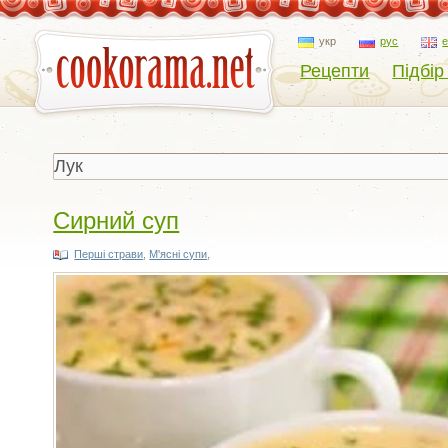
укр
рус
Рецепти
Підбір
Сирний суп
Перші страви
,
М'ясні супи
,