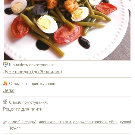
Швидкість приготування:
Дуже швидко (до 30 хвилин)
Складність приготування:
Легко
Спосіб приготування:
Рецепти для плити
салат" Цезарь"
,
часникові стрілки
,
спаржева квасоля
,
яйця
,
курячі
грудки