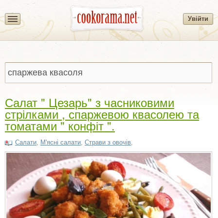
Увійти
Салат " Цезарь" з часниковими
стрілками , спаржевою квасолею та
томатами " конфіт ".
Салати
,
М'ясні салати
,
Страви з овочів
,